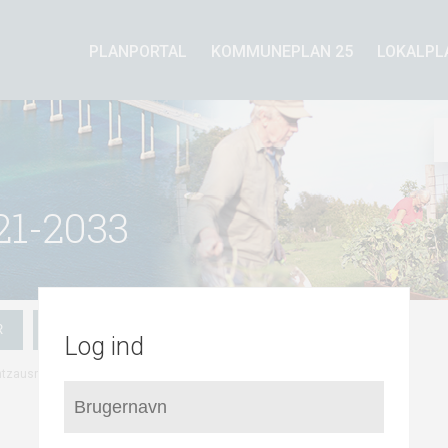
PLANPORTAL
KOMMUNEPLAN 25
LOKALPL
1-2033
R
HVILKE PLANER GÆLDER FOR MIG?
TILLÆG
Log ind
/
Forhold til Kommuneplan 2021-2033
antzausminde