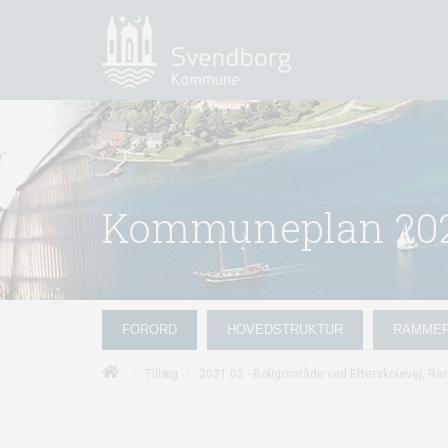
Kommuneplan 202
FORORD
HOVEDSTRUKTUR
RAMME
/
/
Tillæg
2021.02 - Boligområde ved Efterskolevej, R