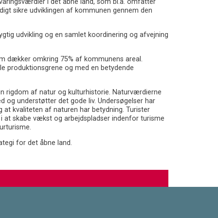
ringsværdier i det åbne land, som bl.a. omfatter
mtidigt sikre udviklingen af kommunen gennem den
ig udvikling og en samlet koordinering og afvejning
 som dækker omkring 75% af kommunens areal.
lle produktionsgrene og med en betydende
rigdom af natur og kulturhistorie. Naturværdierne
d og understøtter det gode liv. Undersøgelser har
at kvaliteten af naturen har betydning. Turister
e i at skabe vækst og arbejdspladser indenfor turisme
turturisme.
egi for det åbne land.