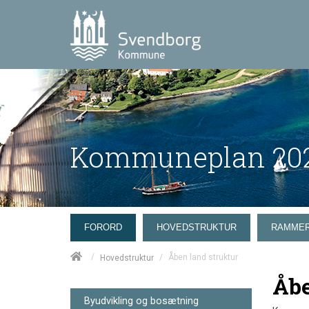
Kommuneplan 202
FORORD
HOVEDSTRUKTUR
RAMME
/
/
Åben land struktur
Hovedstruktur
Åbe
Byudvikling og bosætning