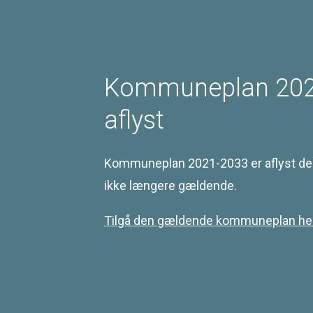
Landskabsområder
Kyst
Jordbrug
Kommuneplan 202
Geologi og grundvand
Klimatilpasning
aflyst
Kommuneplan 2021-2033 er aflyst den 
ikke længere gældende.
Kontakt
Tilgå den gældende kommuneplan her
Svendborg Kommune
Ramsherred 5
5700 Svendborg
Telefon 62 23 30 00
Email: plan@svendborg.dk