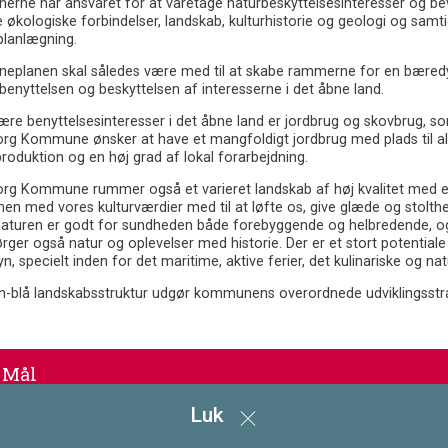
ne har ansvaret for at varetage naturbeskyttelsesinteresser og beva
e økologiske forbindelser, landskab, kulturhistorie og geologi og sa
planlægning.
planen skal således være med til at skabe rammerne for en bæredygt
enyttelsen og beskyttelsen af interesserne i det åbne land.
ære benyttelsesinteresser i det åbne land er jordbrug og skovbrug,
rg Kommune ønsker at have et mangfoldigt jordbrug med plads til a
oduktion og en høj grad af lokal forarbejdning.
rg Kommune rummer også et varieret landskab af høj kvalitet med en 
n med vores kulturværdier med til at løfte os, give glæde og stolthe
 naturen er godt for sundheden både forebyggende og helbredende, og 
rger også natur og oplevelser med historie. Der er et stort potential
n, specielt inden for det maritime, aktive ferier, det kulinariske og na
n-blå landskabsstruktur udgør kommunens overordnede udviklingsstrat
Mål
Luk
Redegørelse