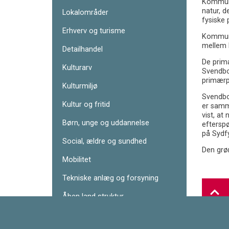
Kommuner
natur, d
Lokalområder
fysiske 
Erhverv og turisme
Kommune
mellem b
Detailhandel
De prim
Kulturarv
Svendbo
primærpr
Kulturmiljø
Svendbo
Kultur og fritid
er samme
vist, at
Børn, unge og uddannelse
efterspø
på Sydfy
Social, ældre og sundhed
Den grø
Mobilitet
Tekniske anlæg og forsyning
Åben land struktur
Natur