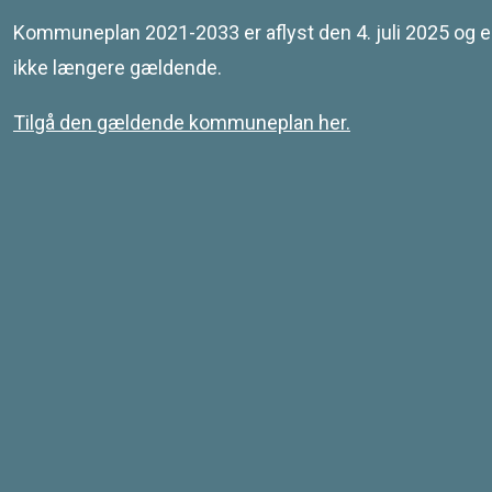
Leaflet
| © SDFE & MapCentia ApS
Kommuneplan 2021-2033 er aflyst den 4. juli 2025 og e
ikke længere gældende.
Tilgå den gældende kommuneplan her.
Kontakt
Svendborg Kommune
Ramsherred 5
5700 Svendborg
Telefon 62 23 30 00
Email: plan@svendborg.dk
COWI PLAN