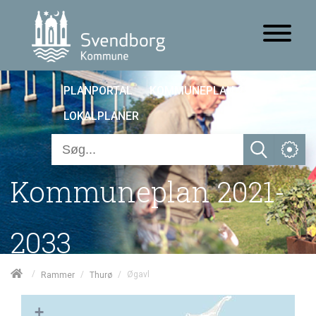
PLANPORTAL
KOMMUNEPLAN 25
LOKALPLANER
Kommuneplan 2021-
2033
/
/
/
Øgavl
Rammer
Thurø
+