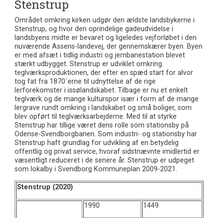
Stenstrup
Området omkring kirken udgør den ældste landsbykerne i
Stenstrup, og hvor den oprindelige gadeudvidelse i
landsbyens midte er bevaret og ligeledes vejforløbet i den
nuværende Assens-landevej, der gennemskærer byen. Byen
er med afsæt i tidlig industri og jernbanestation blevet
stærkt udbygget. Stenstrup er udviklet omkring
teglværksproduktionen, der efter en spæd start for alvor
tog fat fra 1870´erne til udnyttelse af de rige
lerforekomster i issølandskabet. Tilbage er nu et enkelt
teglværk og de mange kulturspor især i form af de mange
lergrave rundt omkring i landskabet og små boliger, som
blev opført til teglværksarbejderne. Med til at styrke
Stenstrup har tillige været dens rolle som stationsby på
Odense-Svendborgbanen. Som industri- og stationsby har
Stenstrup haft grundlag for udvikling af en betydelig
offentlig og privat service, hvoraf sidstnævnte imidlertid er
væsentligt reduceret i de senere år. Stenstrup er udpeget
som lokalby i Svendborg Kommuneplan 2009-2021.
Stenstrup (2020)
1990
1449