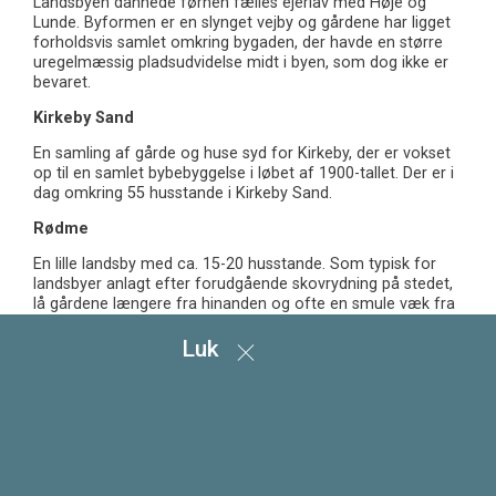
Landsbyen dannede førhen fælles ejerlav med Høje og
Lunde. Byformen er en slynget vejby og gårdene har ligget
forholdsvis samlet omkring bygaden, der havde en større
uregelmæssig pladsudvidelse midt i byen, som dog ikke er
bevaret.
Kirkeby Sand
En samling af gårde og huse syd for Kirkeby, der er vokset
op til en samlet bybebyggelse i løbet af 1900-tallet. Der er i
dag omkring 55 husstande i Kirkeby Sand.
Rødme
En lille landsby med ca. 15-20 husstande. Som typisk for
landsbyer anlagt efter forudgående skovrydning på stedet,
lå gårdene længere fra hinanden og ofte en smule væk fra
bygaden. De fleste gårde ligger stadig i dag på deres
oprindelige pladser, og den oprindelig bytomt er velbevaret.
Luk
Også vejforløbet er bevaret, men uheldigt gennemskåret af
en ny vejforlægning i Rødmevej, der opdeler byen.
Dongs Højrup
En mindre landsby med ca. 20 husstande. Landsbyen blev
grundlagt i middelalderen ved udflytning af gårde fra
Kirkeby. Vejformen er en opløst udgave af slynget vejby.