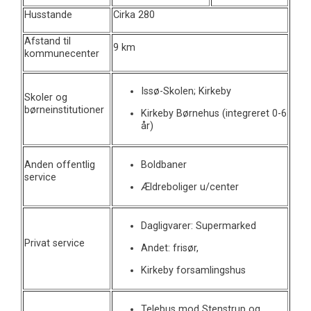
Husstande
Cirka 280
Afstand til
9 km
kommunecenter
Issø-Skolen; Kirkeby
Skoler og
børneinstitutioner
Kirkeby Børnehus (integreret 0-6
år)
Anden offentlig
Boldbaner
service
Ældreboliger u/center
Dagligvarer: Supermarked
Privat service
Andet: frisør,
Kirkeby forsamlingshus
Telebus mod Stenstrup og