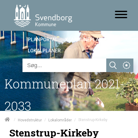
PLANPORTAL
KOMMUNEPLAN 25
LOKALPLANER
Kommuneplan 2021-
2033
/
/
/
Stenstrup-Kirkeby
Hovedstruktur
Lokalområder
Stenstrup-Kirkeby