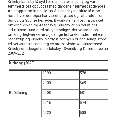
Kirkeby-landsby lå syd for den nuværende by og var
temmelig løst opbygget med gårdene nærmest liggende i
tre grupper omkring Hørup Å. Landsbyens kirke lå mod
nord, hvor der også har været tingsted og rettersted for
Sunds og Gudme herreder. Byvæksten er fortrinsvis sket
omkring kirken og Assensvej. Kirkeby er en del af det
industrisamfund med arbejderboliger, der voksede op
omkring teglværkerne og de rige lerforekomster mellem
Stenstrup og Kirkeby. Nordøst for byen er der udlagt store
erhvervsarealer omkring en større vindmøllevirksomhed.
Kirkeby er udpeget som lokalby i Svendborg Kommuneplan
2009-2021.
Kirkeby (2020)
1990
578
2000
569
Befolkning
2008
601
2016
574
2020
588