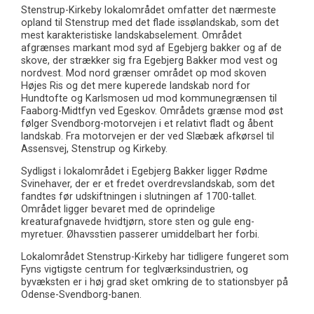
Stenstrup-Kirkeby lokalområdet omfatter det nærmeste
opland til Stenstrup med det flade issølandskab, som det
mest karakteristiske landskabselement. Området
afgrænses markant mod syd af Egebjerg bakker og af de
skove, der strækker sig fra Egebjerg Bakker mod vest og
nordvest. Mod nord grænser området op mod skoven
Højes Ris og det mere kuperede landskab nord for
Hundtofte og Karlsmosen ud mod kommunegrænsen til
Faaborg-Midtfyn ved Egeskov. Områdets grænse mod øst
følger Svendborg-motorvejen i et relativt fladt og åbent
landskab. Fra motorvejen er der ved Slæbæk afkørsel til
Assensvej, Stenstrup og Kirkeby.
Sydligst i lokalområdet i Egebjerg Bakker ligger Rødme
Svinehaver, der er et fredet overdrevslandskab, som det
fandtes før udskiftningen i slutningen af 1700-tallet.
Området ligger bevaret med de oprindelige
kreaturafgnavede hvidtjørn, store sten og gule eng-
myretuer. Øhavsstien passerer umiddelbart her forbi.
Lokalområdet Stenstrup-Kirkeby har tidligere fungeret som
Fyns vigtigste centrum for teglværksindustrien, og
byvæksten er i høj grad sket omkring de to stationsbyer på
Odense-Svendborg-banen.