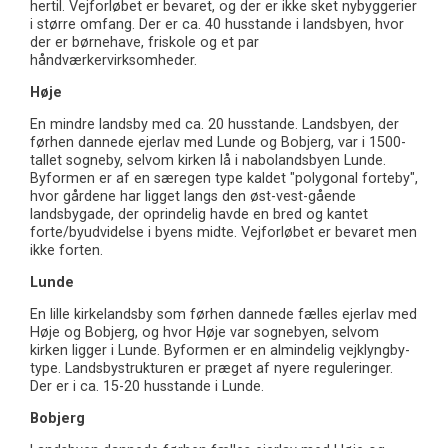
hertil. Vejforløbet er bevaret, og der er ikke sket nybyggerier
i større omfang. Der er ca. 40 husstande i landsbyen, hvor
der er børnehave, friskole og et par
håndværkervirksomheder.
Høje
En mindre landsby med ca. 20 husstande. Landsbyen, der
førhen dannede ejerlav med Lunde og Bobjerg, var i 1500-
tallet sogneby, selvom kirken lå i nabolandsbyen Lunde.
Byformen er af en særegen type kaldet "polygonal forteby",
hvor gårdene har ligget langs den øst-vest-gående
landsbygade, der oprindelig havde en bred og kantet
forte/byudvidelse i byens midte. Vejforløbet er bevaret men
ikke forten.
Lunde
En lille kirkelandsby som førhen dannede fælles ejerlav med
Høje og Bobjerg, og hvor Høje var sognebyen, selvom
kirken ligger i Lunde. Byformen er en almindelig vejklyngby-
type. Landsbystrukturen er præget af nyere reguleringer.
Der er i ca. 15-20 husstande i Lunde.
Bobjerg