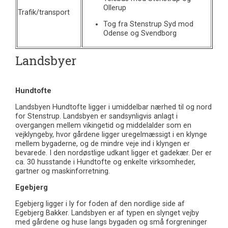
Ollerup
Trafik/transport
Tog fra Stenstrup Syd mod
Odense og Svendborg
Landsbyer
Hundtofte
Landsbyen Hundtofte ligger i umiddelbar nærhed til og nord
for Stenstrup. Landsbyen er sandsynligvis anlagt i
overgangen mellem vikingetid og middelalder som en
vejklyngeby, hvor gårdene ligger uregelmæssigt i en klynge
mellem bygaderne, og de mindre veje ind i klyngen er
bevarede. I den nordøstlige udkant ligger et gadekær. Der er
ca. 30 husstande i Hundtofte og enkelte virksomheder,
gartner og maskinforretning.
Egebjerg
Egebjerg ligger i ly for foden af den nordlige side af
Egebjerg Bakker. Landsbyen er af typen en slynget vejby
med gårdene og huse langs bygaden og små forgreninger