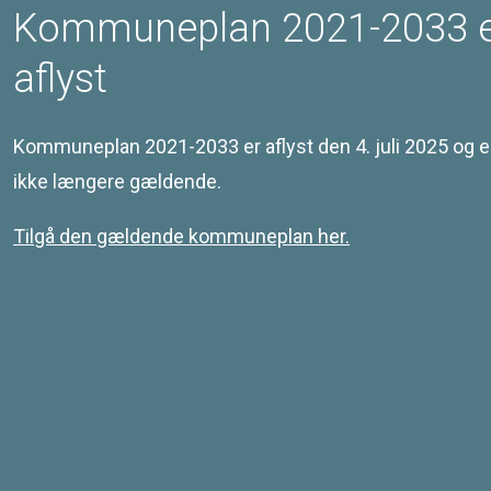
Kommuneplan 2021-2033 
Vejforløbet er bevaret, men de gamle gadeudvidelser er
forsvundet. Tidligere var landsbyen stærkt præget af
hovedlandevejstrafikken, men i dag er der blevet mere
aflyst
fredeligt efter etablering af motorvejen øst for landsbyen.
Kommuneplan 2021-2033 er aflyst den 4. juli 2025 og e
ikke længere gældende.
Tilgå den gældende kommuneplan her.
Kontakt
Svendborg Kommune
Ramsherred 5
5700 Svendborg
Telefon 62 23 30 00
Email: plan@svendborg.dk