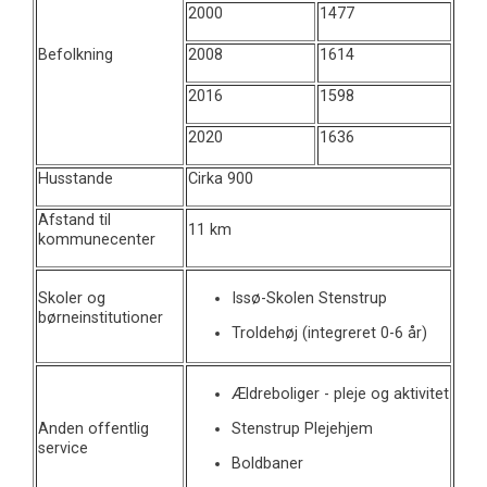
2000
1477
Befolkning
2008
1614
2016
1598
2020
1636
Husstande
Cirka 900
Afstand til
11 km
kommunecenter
Skoler og
Issø-Skolen Stenstrup
børneinstitutioner
Troldehøj (integreret 0-6 år)
Ældreboliger - pleje og aktivitet
Anden offentlig
Stenstrup Plejehjem
service
Boldbaner