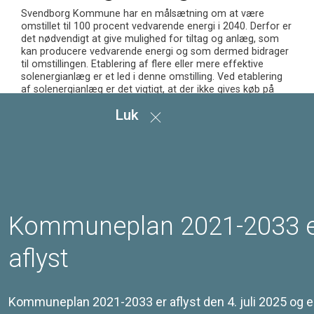
Svendborg Kommune har en målsætning om at være
omstillet til 100 procent vedvarende energi i 2040. Derfor er
det nødvendigt at give mulighed for tiltag og anlæg, som
kan producere vedvarende energi og som dermed bidrager
til omstillingen. Etablering af flere eller mere effektive
solenergianlæg er et led i denne omstilling. Ved etablering
af solenergianlæg er det vigtigt, at der ikke gives køb på
Svendborgs smukke natur og kulturarv, men at etablering af
Luk
solenergianlæg tilpasses omgivelserne.
Mål
Retningslinjer
Kommuneplan 2021-2033 
aflyst
Redegørelse
Kommuneplan 2021-2033 er aflyst den 4. juli 2025 og e