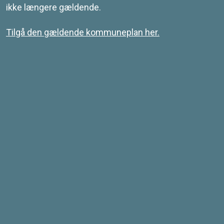
ikke længere gældende.
Tilgå den gældende kommuneplan her.
Kontakt
Svendborg Kommune
Ramsherred 5
5700 Svendborg
Telefon 62 23 30 00
Email: plan@svendborg.dk
COWI PLAN
Tilgængelighedserklæring