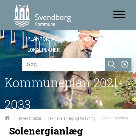
PLANPORTAL
KOMMUNEPLAN 25
LOKALPLANER
Kommuneplan 2021-
2033
/
/
/
Solenergianlæg
Hovedstruktur
Tekniske anlæg og forsyning
Solenergianlæg