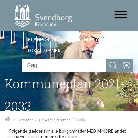
PLANPORTAL
KOMMUNEPLAN 25
LOKALPLANER
Kommuneplan 2021-
2033
/
/
/
Bolig
Rammer
Generelle rammer
Følgende gælder for alle boligområder MED MINDRE andet
er nævnt under den enkelte ramme: