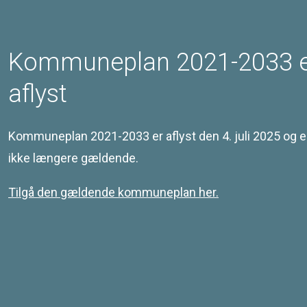
Særligt for områder udlagt til
Boligformål i form af overvejende
fritliggende énbolighuse
Kommuneplan 2021-2033 
aflyst
Særligt for områder med nye
boligtyper og boformer
Kommuneplan 2021-2033 er aflyst den 4. juli 2025 og e
ikke længere gældende.
Tilgå den gældende kommuneplan her.
Kontakt
Svendborg Kommune
Ramsherred 5
5700 Svendborg
Telefon 62 23 30 00
Email: plan@svendborg.dk