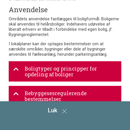
Anvendelse
Områdets anvendelse fastlægges til boligformål. Boligerne
skal anvendes til helårsboliger. Indehavers udøvelse af
liberalt erhverv er tilladt i forbindelse med egen bolig, jf.
Bygningsreglementet.
I lokalplaner kan der optages bestemmelser om at
særskilte områder, bygninger eller dele af bygninger
anvendes til fællesanlæg, herunder parkeringsanlæg.
Boligtyper og principper for
opdeling af boliger
Bebyggesesregulerende
bestemmelser
Luk
Generelle bestemmelser