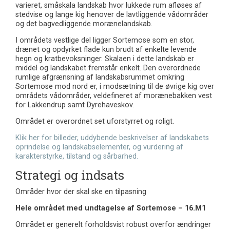
varieret, småskala landskab hvor lukkede rum afløses af
stedvise og lange kig henover de lavtliggende vådområder
og det bagvedliggende morænelandskab.
I områdets vestlige del ligger Sortemose som en stor,
drænet og opdyrket flade kun brudt af enkelte levende
hegn og kratbevoksninger. Skalaen i dette landskab er
middel og landskabet fremstår enkelt. Den overordnede
rumlige afgrænsning af landskabsrummet omkring
Sortemose mod nord er, i modsætning til de øvrige kig over
områdets vådområder, veldefineret af morænebakken vest
for Lakkendrup samt Dyrehaveskov.
Området er overordnet set uforstyrret og roligt.
Klik her for billeder, uddybende beskrivelser af landskabets
oprindelse og landskabselementer, og vurdering af
karakterstyrke, tilstand og sårbarhed.
Strategi og indsats
Områder hvor der skal ske en tilpasning
Hele området med undtagelse af Sortemose – 16.M1
Området er generelt forholdsvist robust overfor ændringer