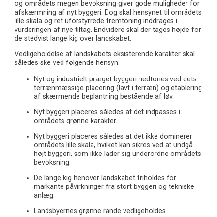
og områdets megen bevoksning giver gode muligheder for
afskærmning af nyt byggeri. Dog skal hensynet til områdets
lille skala og ret uforstyrrede fremtoning inddrages i
vurderingen af nye tiltag. Endvidere skal der tages højde for
de stedvist lange kig over landskabet.
Vedligeholdelse af landskabets eksisterende karakter skal
således ske ved følgende hensyn:
Nyt og industrielt præget byggeri nedtones ved dets
terrænmæssige placering (lavt i terræn) og etablering
af skærmende beplantning bestående af løv.
Nyt byggeri placeres således at det indpasses i
områdets grønne karakter.
Nyt byggeri placeres således at det ikke dominerer
områdets lille skala, hvilket kan sikres ved at undgå
højt byggeri, som ikke lader sig underordne områdets
bevoksning.
De lange kig henover landskabet friholdes for
markante påvirkninger fra stort byggeri og tekniske
anlæg.
Landsbyernes grønne rande vedligeholdes.