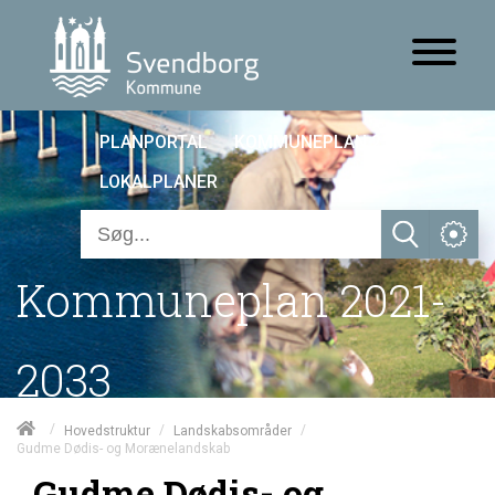
PLANPORTAL
KOMMUNEPLAN 25
LOKALPLANER
Kommuneplan 2021-
2033
/
/
/
Hovedstruktur
Landskabsområder
Gudme Dødis- og Morænelandskab
Gudme Dødis- og