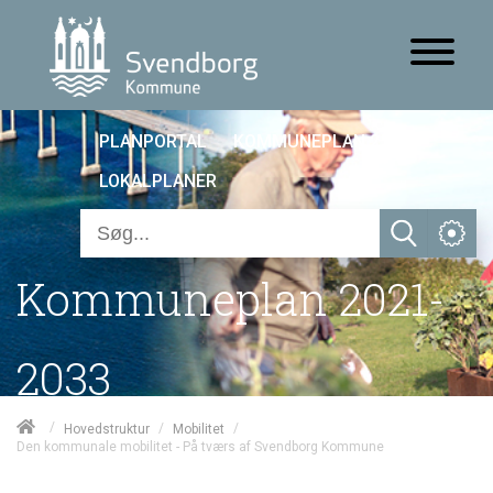
PLANPORTAL
KOMMUNEPLAN 25
LOKALPLANER
Kommuneplan 2021-
2033
/
/
/
Hovedstruktur
Mobilitet
Den kommunale mobilitet - På tværs af Svendborg Kommune