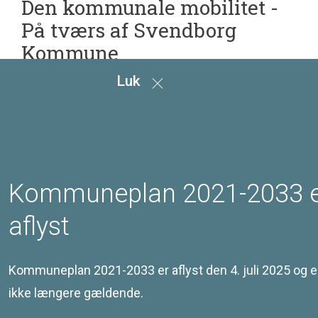
Den kommunale mobilitet -
På tværs af Svendborg
Kommune
I Svendborg Kommune skal det være let at komme
Luk
omkring uanset om man bor i Svendborg by, i lokalbyerne,
på øerne eller i et af kommunens landområder.
Mål
Retningslinjer
Kommuneplan 2021-2033 
aflyst
Redegørelse
Kommuneplan 2021-2033 er aflyst den 4. juli 2025 og e
ikke længere gældende.