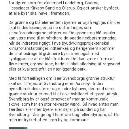
for døren som for eksempel Lundeborg, Gudme,
Hesselager Kirkeby Sand og Ollerup. Og det ønsker byrådet,
at alle byer skal have i fremtiden.
De grønne og blå elementer i byerne er også vigtige, når der
skal findes løsninger på de udfordringer, som
klimaforandringerne påfører os. De grønne og blå arealer
kan være med til at håndtere de øgede nedbørsmængder,
når de indrettes rigtigt. I nye byudviklingsprojekter skal
klimaforanstaltninger indtænkes og herigennem kommer
de til at bidrage til grønnere byer, men også med
synliggørelse af de blå strukturer. Det kan være i form af
flere træer, grønne tage, bede til lokal afledning af regnvand
eller et kvalitetsløft i en nærliggende park.
Med til fortællingen om især Svendborgs grønne struktur
skal der tilføjes, at Svendborg er en
have-by
. Inde i
bymidten findes større og mindre byhaver, der med deres
grønne struktur er med til at give bybilledet et grønt udtryk.
Svendborg by er også omgivet af mange kommunale
skove, som har en stor rekreativ værdi. Så hvad enten man
færdes i eller nær byen- eller sejler på sundet og har
Svendborg, Tåsinge og Thurø om bag- eller styrbord, så får
man indtrykket af en grøn by og kommune.