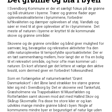
I Svendborg Kommune er der et særligt fokus på de grønne
og blå strukturer i byerne. Træer og grønne flader øger
oplevelseskvaliteterne i byrummene, forbedrer
luftkvaliteten og dæmper oplevelsen af støj. Vandløb og
søer er med til at give oplevelser af liv i byrummene. Det
meste af naturen i byerne er knyttet til de kommunale
skove og grønne områder.
Skovene og de grønne områder og bånd giver mulighed for
samvær, leg, bevægelse og rekreative aktiviteter fra den
stille naturoplevelse til tempofyldte sportsaktiviteter. Der er
en tæt sammenhæng mellem, hvor langt der er fra en bolig
til et rekreativt område, og hvor ofte man kommer ud i
naturen. En kort afstand gør det lettere at vælge den aktive
livsstil, som dermed giver en forbedret folkesundhed.
Som en forlængelse af naturnetværket ’Grønt
Danmarkskort’ i det åbne land strækker tre større grønne
kiler sig ind i Svendborg by. Det er skovene ved Tankefuld,
Græsholmene via Trappebakken til Musefælden og
Rottefælden samt skoven mod øst med Hallind Skov og
Skårup Skovmølle. Fra disse tre store kiler er og kan
udvikles mange mindre grønne bånd i byen. Nogle af
kommunens mindre byer er begunstiget af natur lige uden