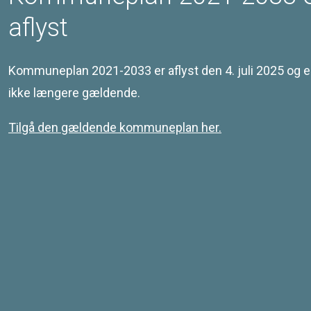
aflyst
Redegørelse
Kommuneplan 2021-2033 er aflyst den 4. juli 2025 og e
ikke længere gældende.
Tilgå den gældende kommuneplan her.
Kontakt
Svendborg Kommune
Ramsherred 5
5700 Svendborg
Telefon 62 23 30 00
Email: plan@svendborg.dk