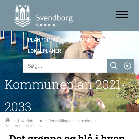
PLANPORTAL
KOMMUNEPLAN 25
LOKALPLANER
Kommuneplan 2021-
2033
/
/
/
Hovedstruktur
Byudvikling og bosætning
Det grønne og blå i byen
Det grønne og blå i byen