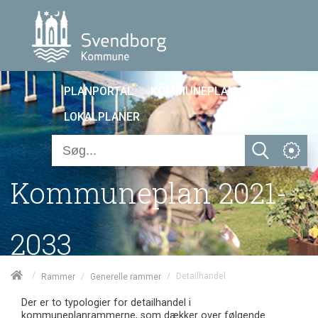
PLANPORTAL
KOMMUNEPLAN 25
LOKALPLANER
Kommuneplan 2021-
2033
/
/
/
Detailhandel
Rammer
Generelle rammer
Der er to typologier for detailhandel i
kommuneplanrammerne, som dækker over følgende