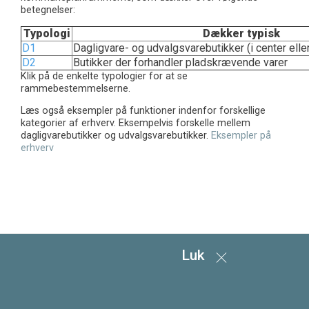
betegnelser:
Typologi
Dækker typisk
D1
Dagligvare- og udvalgsvarebutikker (i center eller
D2
Butikker der forhandler pladskrævende varer
Klik på de enkelte typologier for at se
rammebestemmelserne.
Læs også eksempler på funktioner indenfor forskellige
kategorier af erhverv. Eksempelvis forskelle mellem
dagligvarebutikker og udvalgsvarebutikker.
Eksempler på
erhverv
Luk
Kontakt
Svendborg Kommune
Ramsherred 5