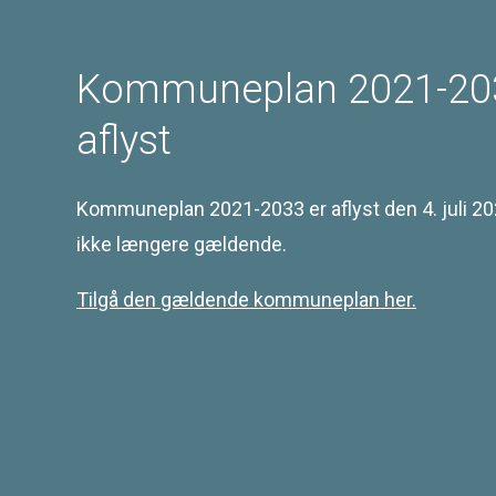
5700 Svendborg
Telefon 62 23 30 00
Email: plan@svendborg.dk
Kommuneplan 2021-20
aflyst
Kommuneplan 2021-2033 er aflyst den 4. juli 20
COWI PLAN
ikke længere gældende.
Tilgængelighedserklæring
Tilgå den gældende kommuneplan her.
©
2026
Svendborg Kommune