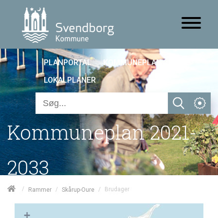
PLANPORTAL
KOMMUNEPLAN 25
LOKALPLANER
Kommuneplan 2021-
2033
/
/
/
Brudager
Rammer
Skårup-Oure
+