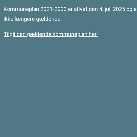
Leaflet
| © SDFE & MapCentia ApS
Kommuneplan 2021-2033 er aflyst den 4. juli 2025 og e
ikke længere gældende.
Tilgå den gældende kommuneplan her.
Kontakt
Svendborg Kommune
Ramsherred 5
5700 Svendborg
Telefon 62 23 30 00
Email: plan@svendborg.dk
COWI PLAN