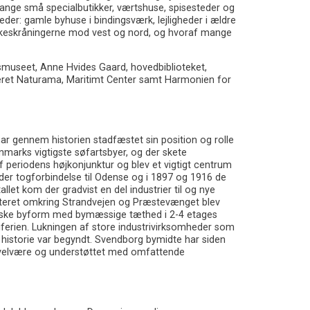
mange små specialbutikker, værtshuse, spisesteder og
eder: gamle byhuse i bindingsværk, lejligheder i ældre
bakkeskråningerne mod vest og nord, og hvoraf mange
gsmuseet, Anne Hvides Gaard, hovedbiblioteket,
eret Naturama, Maritimt Center samt Harmonien for
ar gennem historien stadfæstet sin position og rolle
marks vigtigste søfartsbyer, og der skete
 periodens højkonjunktur og blev et vigtigt centrum
der togforbindelse til Odense og i 1897 og 1916 de
let kom der gradvist en del industrier til og nye
arteret omkring Strandvejen og Præstevænget blev
piske byform med bymæssige tæthed i 2-4 etages
iferien. Lukningen af store industrivirksomheder som
 historie var begyndt. Svendborg bymidte har siden
og velvære og understøttet med omfattende