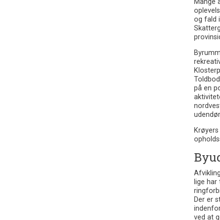
Mange af
oplevels
og fald
Skatterg
provins
Byrummen
rekreat
Kloster
Toldbode
på en p
aktivite
nordvest
udendørs
Krøyers 
opholdss
Byud
Afvikli
lige har
ringfor
Der er 
indenfor
ved at 