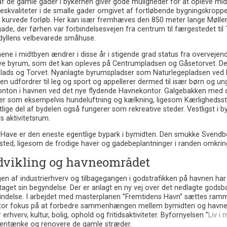
 de gamle gader i bykernen giver gode muligheder for at opleve midd
eskvaliteter i de smalle gader omgivet af fortløbende bygningskropp
 i kurvede forløb. Her kan især fremhæves den 850 meter lange Mølle
ade, der førhen var forbindelsesvejen fra centrum til færgestedet til 
idyllens velbevarede småhuse.
e i midtbyen ændrer i disse år i stigende grad status fra overvejende a
ive byrum, som det kan opleves på Centrumpladsen og Gåsetorvet. De
plads og Torvet. Nyanlagte byrumspladser som Naturlegepladsen ved
n udfordrer til leg og sport og appellerer dermed til især børn og ung
onton i havnen ved det nye flydende Havnekontor. Galgebakken med de
ter som eksempelvis hundeluftning og kælkning, ligesom Kærlighedsst
lige del af bydelen også fungerer som rekreative steder. Vestligst i 
 aktivitetsrum.
Have er den eneste egentlige bypark i bymidten. Den smukke Svendbor
ted, ligesom de frodige haver og gadebeplantninger i randen omkring 
vikling og havneområdet
ngen af industrierhverv og tilbagegangen i godstrafikken på havnen 
 taget sin begyndelse. Der er anlagt en ny vej over det nedlagte god
bindelse. I arbejdet med masterplanen ”Fremtidens Havn” sættes ram
stor fokus på at forbedre sammenhængen mellem bymidten og havnen
 erhverv, kultur, bolig, ophold og fritidsaktiviteter. Byfornyelsen ”
Liv i 
gentænke og renovere de gamle stræder.