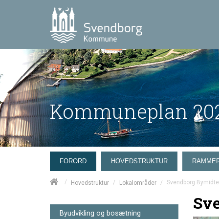
Kommuneplan 202
FORORD
HOVEDSTRUKTUR
RAMME
/
/
/
Svendborg Bymidte
Hovedstruktur
Lokalområder
Sv
Byudvikling og bosætning