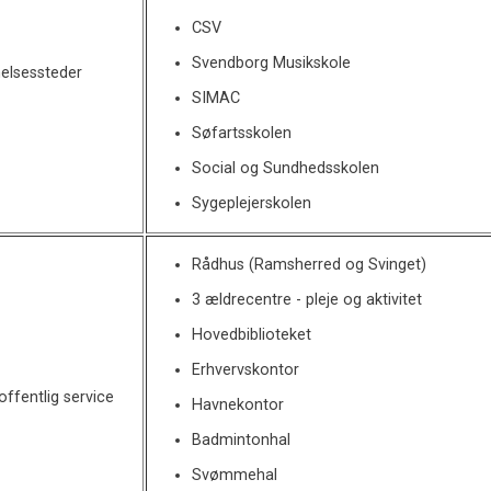
CSV
Svendborg Musikskole
elsessteder
SIMAC
Søfartsskolen
Social og Sundhedsskolen
Sygeplejerskolen
Rådhus (Ramsherred og Svinget)
3 ældrecentre - pleje og aktivitet
Hovedbiblioteket
Erhvervskontor
ffentlig service
Havnekontor
Badmintonhal
Svømmehal