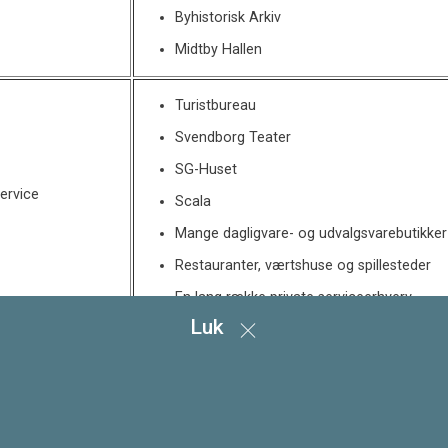
Byhistorisk Arkiv
Midtby Hallen
Turistbureau
Svendborg Teater
SG-Huset
service
Scala
Mange dagligvare- og udvalgsvarebutikker
Restauranter, værtshuse og spillesteder
En lang række private serviceerhverv
Luk
Svendborg Banegård (tog mod Ringe, Oden
Rutebilstationen (terminal for regionale 
transport
Langeland).
Terminal for alle bybusser til kommunens