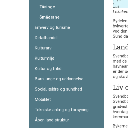
Tåsinge
Lokalom
Småøerne
Bydelen
bykvart
Erhverv og turisme
ved den
Sund da
Detailhandel
Land
Kulturarv
Svendbo
Kulturmiljø
med de t
havnear
Kultur og fritid
er der 
og skov
Børn, unge og uddannelse
Liv 
Social, ældre og sundhed
Svendbo
Mobilitet
Svendbor
gradvist
Tekniske anlæg og forsyning
hverdags
kommuner
Åben land struktur
Bykernen