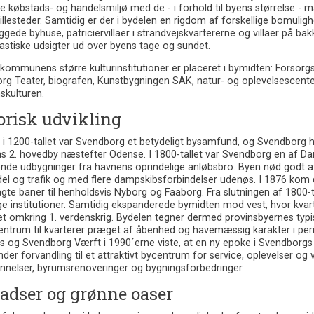
e købstads- og handelsmiljø med de - i forhold til byens størrelse - 
llesteder. Samtidig er der i bydelen en rigdom af forskellige bomuligh
gede byhuse, patriciervillaer i strandvejskvartererne og villaer på 
astiske udsigter ud over byens tage og sundet.
 kommunens større kulturinstitutioner er placeret i bymidten: Forsor
rg Teater, biografen, Kunstbygningen SAK, natur- og oplevelsescent
kulturen.
orisk udvikling
 i 1200-tallet var Svendborg et betydeligt bysamfund, og Svendborg h
 2. hovedby næstefter Odense. I 1800-tallet var Svendborg en af Dan
nde udbygninger fra havnens oprindelige anløbsbro. Byen nød godt af
el og trafik og med flere dampskibsforbindelser udenøs. I 1876 kom 
gte baner til henholdsvis Nyborg og Faaborg. Fra slutningen af 1800-tal
ige institutioner. Samtidig ekspanderede bymidten mod vest, hvor kv
et omkring 1. verdenskrig. Bydelen tegner dermed provinsbyernes ty
entrum til kvarterer præget af åbenhed og havemæssig karakter i per
s og Svendborg Værft i 1990´erne viste, at en ny epoke i Svendborgs
der forvandling til et attraktivt bycentrum for service, oplevelser 
nelser, byrumsrenoveringer og bygningsforbedringer.
adser og grønne oaser