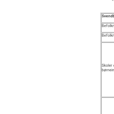
Svendb
Befolkn
Befolkn
Skoler 
børnein