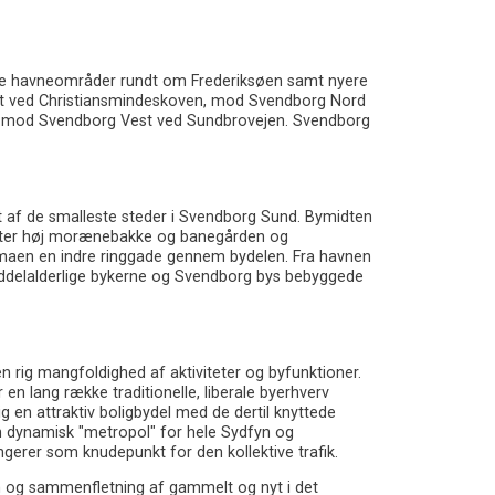
e havneområder rundt om Frederiksøen samt nyere
st ved Christiansmindeskoven, mod Svendborg Nord
og mod Svendborg Vest ved Sundbrovejen. Svendborg
 af de smalleste steder i Svendborg Sund. Bymidten
0 meter høj morænebakke og banegården og
emaen en indre ringgade gennem bydelen. Fra havnen
middelalderlige bykerne og Svendborg bys bebyggede
rig mangfoldighed af aktiviteter og byfunktioner.
n lang række traditionelle, liberale byerhverv
g en attraktiv boligbydel med de dertil knyttede
en dynamisk "metropol" for hele Sydfyn og
erer som knudepunkt for den kollektive trafik.
nen og sammenfletning af gammelt og nyt i det