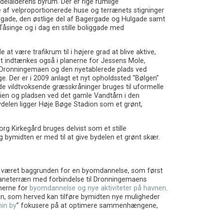
elalderens byrum. Der er rige rumlige
e af velproportionerede huse og terrænets stigninger
rgade, den østlige del af Bagergade og Hulgade samt
Tåsinge og i dag en stille boliggade med
t være trafikrum til i højere grad at blive aktive,
t indtænkes også i planerne for Jessens Mole,
 Dronningemaen og den nyetablerede plads ved
e. Der er i 2009 anlagt et nyt opholdssted "Bølgen"
 vildtvoksende græsskråninger bruges til uformelle
ien og pladsen ved det gamle Vandtårn i den
bydelen ligger Høje Bøge Stadion som et grønt,
g Kirkegård bruges delvist som et stille
bymidten er med til at give bydelen et grønt skær.
har været baggrunden for en byomdannelse, som først
sbaneterræn med forbindelse til Dronningemaens
merne for
byomdannelse og nye aktiviteter på havnen
.
, som herved kan tilføre bymidten nye muligheder
min by
” fokusere på at optimere sammenhængene,