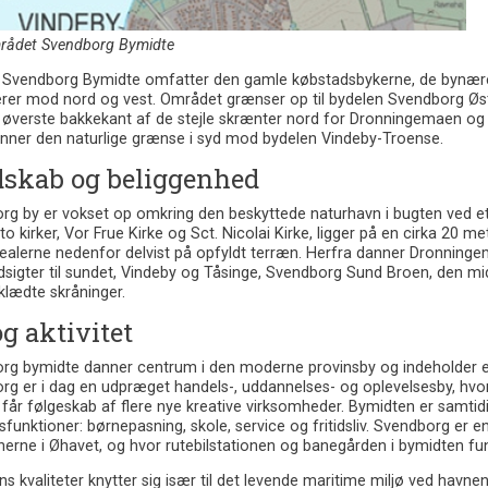
rådet Svendborg Bymidte
 Svendborg Bymidte omfatter den gamle købstadsbykerne, de bynær
erer mod nord og vest. Området grænser op til bydelen Svendborg Ø
 øverste bakkekant af de stejle skrænter nord for Dronningemaen 
nner den naturlige grænse i syd mod bydelen Vindeby-Troense.
skab og beliggenhed
rg by er vokset op omkring den beskyttede naturhavn i bugten ved et
o kirker, Vor Frue Kirke og Sct. Nicolai Kirke, ligger på en cirka 2
ealerne nedenfor delvist på opfyldt terræn. Herfra danner Dronning
udsigter til sundet, Vindeby og Tåsinge, Svendborg Sund Broen, den 
klædte skråninger.
og aktivitet
rg bymidte danner centrum i den moderne provinsby og indeholder en 
g er i dag en udpræget handels-, uddannelses- og oplevelsesby, hvor e
 får følgeskab af flere nye kreative virksomheder. Bymidten er samtidi
funktioner: børnepasning, skole, service og fritidsliv. Svendborg er 
ne i Øhavet, og hvor rutebilstationen og banegården i bymidten fung
s kvaliteter knytter sig især til det levende maritime miljø ved hav