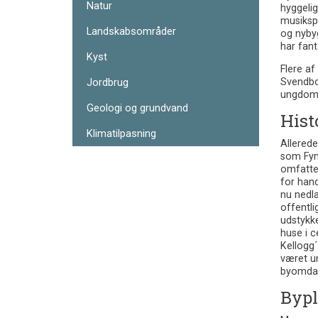
Natur
hyggelig
musikspi
Landskabsområder
og nybyg
har fant
Kyst
Flere af
Jordbrug
Svendbo
ungdoms
Geologi og grundvand
Hist
Klimatilpasning
Allerede
som Fyns
omfatte
for hand
nu nedla
offentl
udstykk
huse i c
Kellogg´
været un
byomdan
Bypl