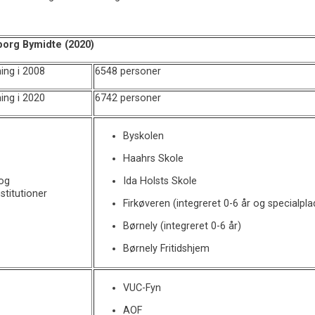
org Bymidte (2020)
ing i 2008
6548 personer
ing i 2020
6742 personer
Byskolen
Haahrs Skole
og
Ida Holsts Skole
stitutioner
Firkøveren (integreret 0-6 år og specialpla
Børnely (integreret 0-6 år)
Børnely Fritidshjem
VUC-Fyn
AOF