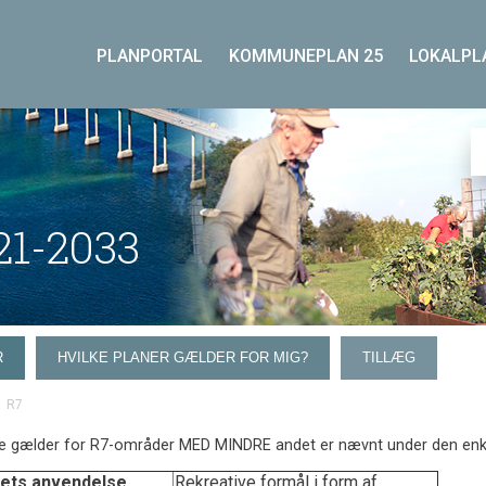
PLANPORTAL
KOMMUNEPLAN 25
LOKALPL
1-2033
R
HVILKE PLANER GÆLDER FOR MIG?
TILLÆG
R7
e gælder for R7-områder MED MINDRE andet er nævnt under den enk
ets anvendelse
Rekreative formål i form af