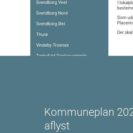
Svendborg Vest
I lokal
bestemm
Svendborg Nord
Som udga
Placerin
Svendborg Øst
Der ska
Thurø
Vindeby-Troense
Tankefuld-Rantzausminde
Ollerup-V. Skerninge
Stenstrup-Kirkeby
Gudbjerg-Gudme-Hesselager
Skårup-Oure
Kommuneplan 202
Tåsinge
Småøerne
aflyst