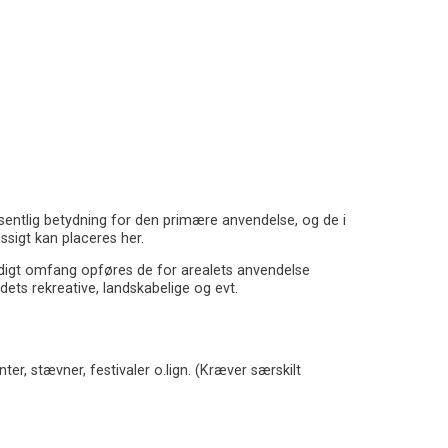
sentlig betydning for den primære anvendelse, og de i
sigt kan placeres her.
ndigt omfang opføres de for arealets anvendelse
ts rekreative, landskabelige og evt.
er, stævner, festivaler o.lign. (Kræver særskilt