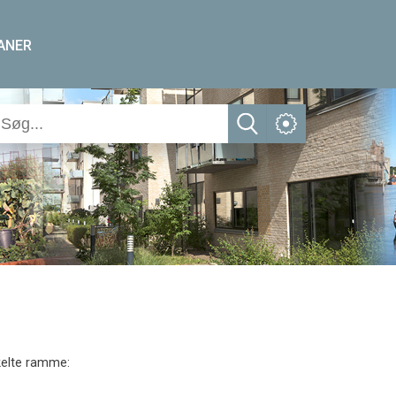
ANER
elte ramme: