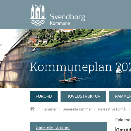
Kommuneplan 202
FORORD
HOVEDSTRUKTUR
RAMME
/
/
/
/
Rammer
Generelle rammer
Rekreative formål
Følgend
Generelle rammer
Områd