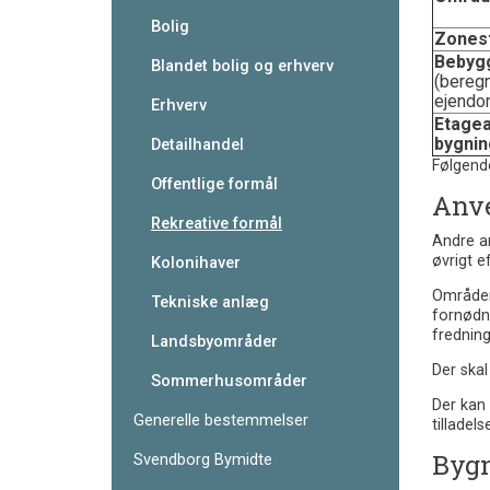
Bolig
Zones
Bebyg
Blandet bolig og erhverv
(beregn
ejendo
Erhverv
Etagea
bygnin
Detailhandel
Følgend
Offentlige formål
Anv
Rekreative formål
Andre ar
øvrigt e
Kolonihaver
Områdern
Tekniske anlæg
fornødn
frednin
Landsbyområder
Der ska
Sommerhusområder
Der kan 
Generelle bestemmelser
tilladelse
Bygn
Svendborg Bymidte