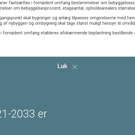
planer fastsættes i fornødent omfang bestemmelser om bebyggelsesst
elser om bebyggelsesprocent, etageantal, opholdsarealers størrelse
ngspunkt skal bygninger og anlæg tilpasses omgivelserne med hensyn 
g af nybyggeri og ombygning skal tage størst muligt hensyn til område
l i fornødent omfang etableres afskærmende beplantning bestående af
Luk
1-2033 er