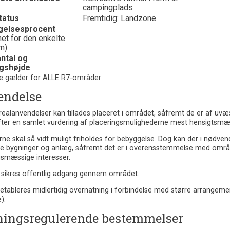
campingplads
tatus
Fremtidig: Landzone
gelsesprocent
et for den enkelte
m)
ntal og
gshøjde
e gælder for ALLE R7-områder:
endelse
ealanvendelser kan tillades placeret i området, såfremt de er af uvæ
fter en samlet vurdering af placeringsmulighederne mest hensigtsmæs
e skal så vidt muligt friholdes for bebyggelse. Dog kan der i nødve
e bygninger og anlæg, såfremt det er i overensstemmelse med område
gsmæssige interesser.
l sikres offentlig adgang gennem området.
etableres midlertidig overnatning i forbindelse med større arrangement
).
ingsregulerende bestemmelser